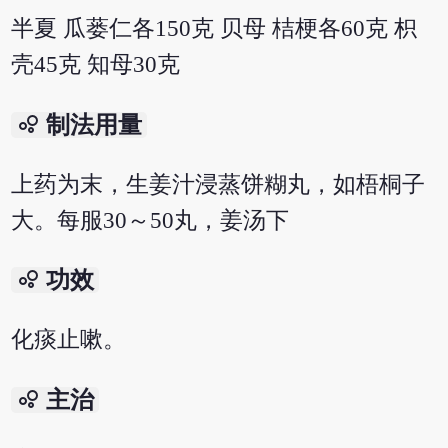
半夏 瓜蒌仁各150克 贝母 桔梗各60克 枳
壳45克 知母30克
bubble_chart
制法用量
上药为末，生姜汁浸蒸饼糊丸，如梧桐子
大。每服30～50丸，姜汤下
bubble_chart
功效
化痰止嗽。
bubble_chart
主治