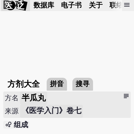
医 砭
menu
数据库
电子书
关于
联络我
方剂大全
拼音
搜寻
subject
半瓜丸
方名
《医学入门》卷七
来源
bubble_chart
组成