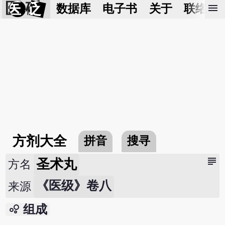
医 砭
menu
数据库
电子书
关于
联络我
方剂大全
拼音
搜寻
subject
圣术丸
方名
《医级》卷八
来源
bubble_chart
组成