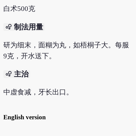
白术500克
bubble_chart
制法用量
研为细末，面糊为丸，如梧桐子大。每服
9克，开水送下。
bubble_chart
主治
中虚食减，牙长出口。
English version