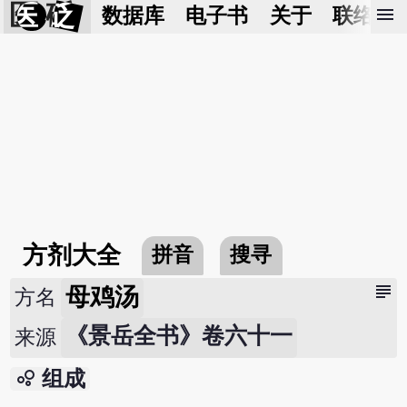
医 砭
menu
数据库
电子书
关于
联络我
方剂大全
拼音
搜寻
subject
母鸡汤
方名
《景岳全书》卷六十一
来源
bubble_chart
组成