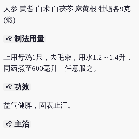
人参 黄耆 白术 白茯苓 麻黄根 牡蛎各9克
(煅)
bubble_chart
制法用量
上用母鸡1只，去毛杂，用水1.2～1.4升，
同药煮至600毫升，任意服之。
bubble_chart
功效
益气健脾，固表止汗。
bubble_chart
主治