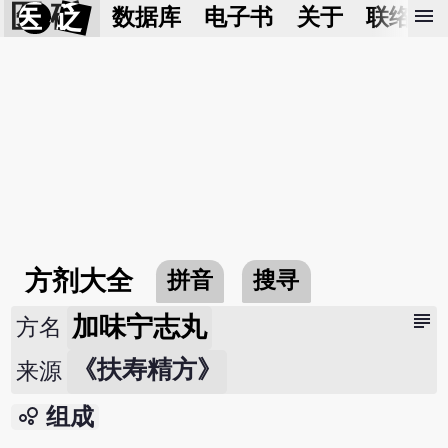
医 砭
menu
数据库
电子书
关于
联络我
方剂大全
拼音
搜寻
subject
加味宁志丸
方名
《扶寿精方》
来源
bubble_chart
组成