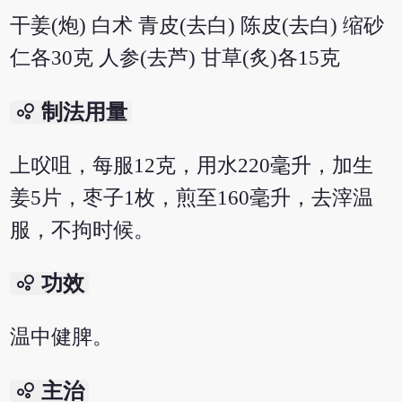
干姜(炮) 白术 青皮(去白) 陈皮(去白) 缩砂
仁各30克 人参(去芦) 甘草(炙)各15克
bubble_chart
制法用量
上㕮咀，每服12克，用水220毫升，加生
姜5片，枣子1枚，煎至160毫升，去滓温
服，不拘时候。
bubble_chart
功效
温中健脾。
bubble_chart
主治