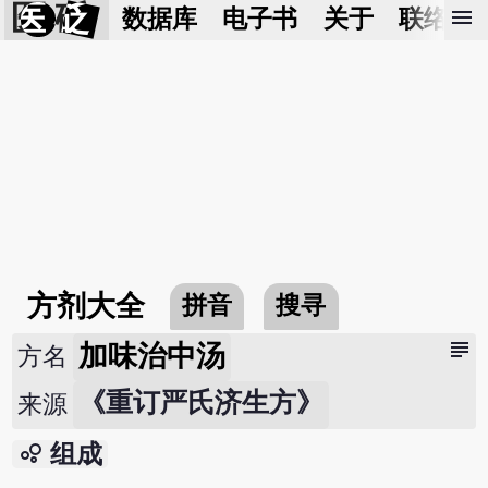
医 砭
menu
数据库
电子书
关于
联络我
方剂大全
拼音
搜寻
subject
加味治中汤
方名
《重订严氏济生方》
来源
bubble_chart
组成