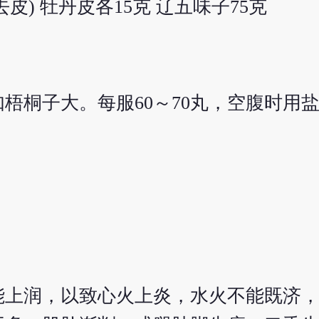
去皮) 牡丹皮各15克 辽五味子75克
梧桐子大。每服60～70丸，空腹时用
能上润，以致心火上炎，水火不能既济