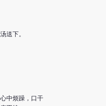
盐汤送下。
，心中烦躁，口干