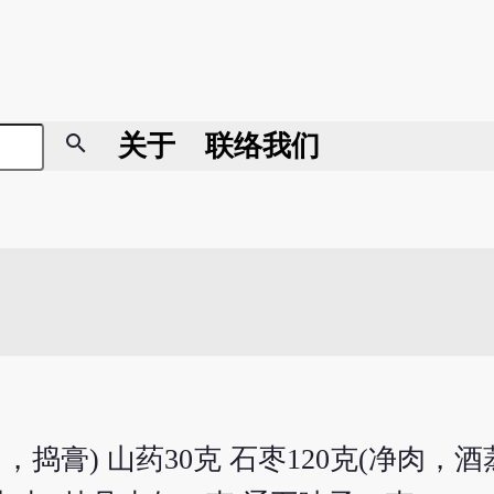
search
关于
联络我们
捣膏) 山药30克 石枣120克(净肉，酒