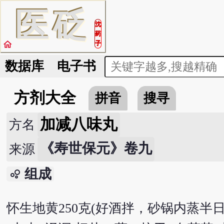
医
砭
沈
药
home
子
数据库
电子书
方剂大全
拼音
搜寻
加减八味丸
方名
《寿世保元》卷九
来源
组成
bubble_chart
怀生地黄250克(好酒拌，砂锅内蒸半日，