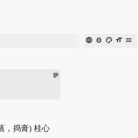
language
bug_report
color_lens
format_size
menu
subject
蒸，捣膏) 桂心