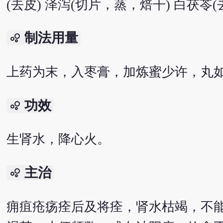
(去皮) 泽泻(切片，蒸，焙干) 白茯苓(
制法用量
bubble_chart
上药为末，入枣膏，加炼蜜少许，丸如
功效
bubble_chart
生肾水，降心火。
主治
bubble_chart
痈疽疮疡痊后及将痊，肾水枯竭，不