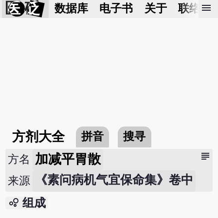
医 砭
menu
数据库
电子书
关于
联络我
方剂大全
拼音
搜寻
subject
加减平胃散
方名
《素问病机气宜保命集》卷中
来源
bubble_chart
组成