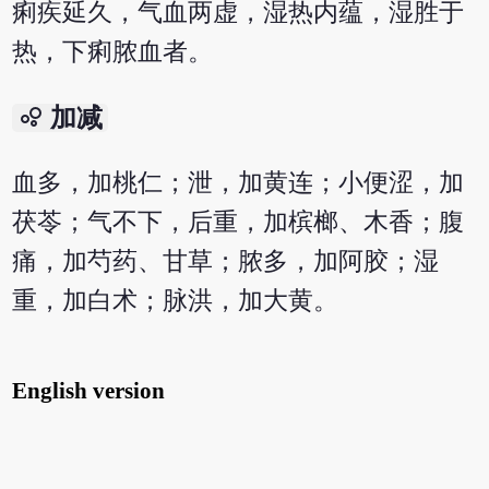
痢疾延久，气血两虚，湿热内蕴，湿胜于
热，下痢脓血者。
bubble_chart
加减
血多，加桃仁；泄，加黄连；小便涩，加
茯苓；气不下，后重，加槟榔、木香；腹
痛，加芍药、甘草；脓多，加阿胶；湿
重，加白术；脉洪，加大黄。
English version