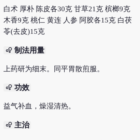
白术 厚朴 陈皮各30克 甘草21克 槟榔9克
木香9克 桃仁 黄连 人参 阿胶各15克 白茯
苓(去皮)15克
bubble_chart
制法用量
上药研为细末。同平胃散煎服。
bubble_chart
功效
益气补血，燥湿清热。
bubble_chart
主治