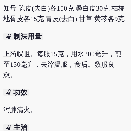
知母 陈皮(去白)各150克 桑白皮30克 桔梗
地骨皮各15克 青皮(去白) 甘草 黄芩各9克
bubble_chart
制法用量
上药㕮咀。每服15克，用水300毫升，煎
至150毫升，去滓温服，食后。数服良
愈。
bubble_chart
功效
泻肺清火。
bubble_chart
主治