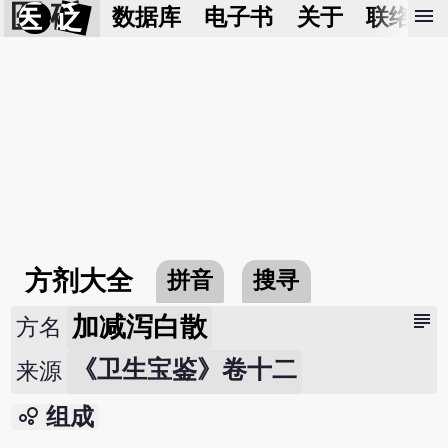
医 砭
menu
数据库
电子书
关于
联络我
方剂大全
拼音
搜寻
subject
加减泻白散
方名
《卫生宝鉴》卷十二
来源
bubble_chart
组成