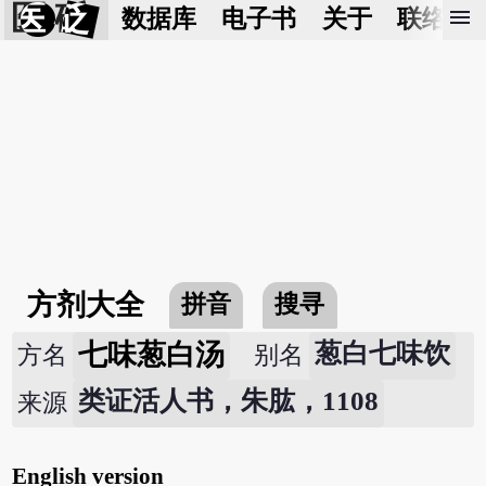
医 砭
menu
数据库
电子书
关于
联络我
方剂大全
拼音
搜寻
七味葱白汤
葱白七味饮
方名
别名
类证活人书，朱肱，1108
来源
English version