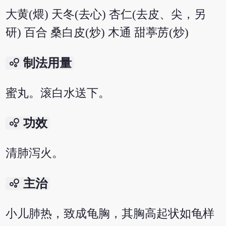
大黄(煨) 天冬(去心) 杏仁(去皮、尖，另
研) 百合 桑白皮(炒) 木通 甜葶苈(炒)
bubble_chart
制法用量
蜜丸。滚白水送下。
bubble_chart
功效
清肺泻火。
bubble_chart
主治
小儿肺热，致成龟胸，其胸高起状如龟样