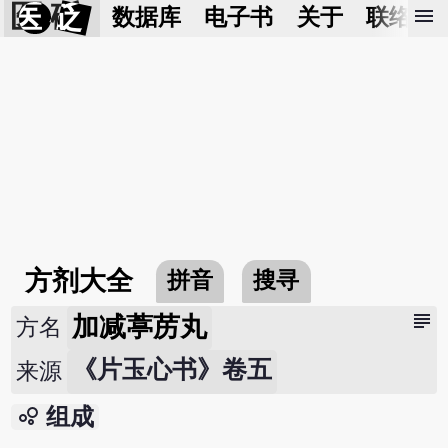
医 砭
menu
数据库
电子书
关于
联络我
方剂大全
拼音
搜寻
subject
加减葶苈丸
方名
《片玉心书》卷五
来源
bubble_chart
组成