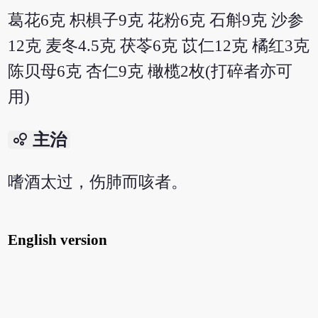
葛花6克 枳椇子9克 花粉6克 石斛9克 沙参
12克 麦冬4.5克 茯苓6克 苡仁12克 橘红3克
陈贝母6克 杏仁9克 橄榄2枚(打碎者亦可
用)
bubble_chart
主治
嗜酒太过，伤肺而咳者。
English version