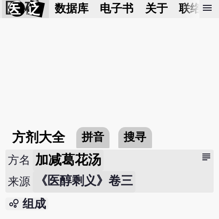
医 砭
menu
数据库
电子书
关于
联络我
方剂大全
拼音
搜寻
subject
加减葛花汤
方名
《医醇剩义》卷三
来源
bubble_chart
组成