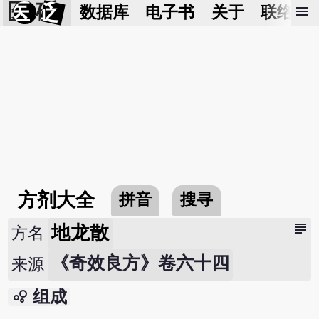
医 砭
menu
数据库
电子书
关于
联络我
方剂大全
拼音
搜寻
subject
地龙散
方名
《奇效良方》卷六十四
来源
bubble_chart
组成