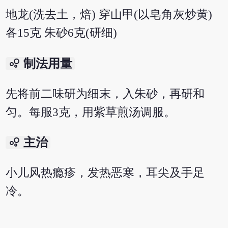
地龙(洗去土，焙) 穿山甲(以皂角灰炒黄)
各15克 朱砂6克(研细)
bubble_chart
制法用量
先将前二味研为细末，入朱砂，再研和
匀。每服3克，用紫草煎汤调服。
bubble_chart
主治
小儿风热瘾疹，发热恶寒，耳尖及手足
冷。