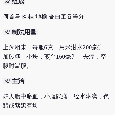
bubble_chart
组成
何首乌 肉桂 地榆 香白芷各等分
bubble_chart
制法用量
上为粗末。每服6克，用米泔水200毫升，
加砂糖一小块，煎至160毫升，去滓，空
腹时温服。
bubble_chart
主治
妇人腹中瘀血，小腹隐痛，经水淋漓，色
黯或紫黑有块。