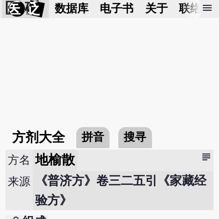
医 砭
menu
数据库
电子书
关于
联络我
方剂大全
拼音
搜寻
subject
地榆散
方名
《普济方》卷三二五引《家藏经
来源
验方》