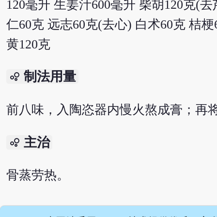
120毫升 生姜汁600毫升 柴胡120克(去
仁60克 远志60克(去心) 白术60克 桔梗
黄120克
制法用量
bubble_chart
前八味，入陶恣器内慢火熬成膏；再
主治
bubble_chart
骨蒸劳热。