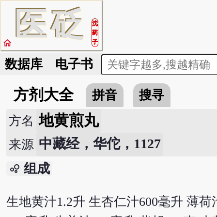
医
砭
沈
药
home
子
数据库
电子书
方剂大全
拼音
搜寻
地黄煎丸
方名
中藏经，华佗，1127
来源
组成
bubble_chart
生地黄汁1.2升 生杏仁汁600毫升 薄荷汁