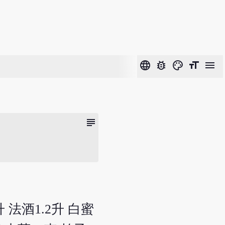
language
bug_report
color_lens
format_size
menu
subject
 法酒1.2升 白蜜