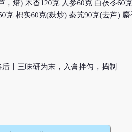
芦，焙) 木香120克 人参60克 白茯苓60
60克 枳实60克(麸炒) 秦艽90克(去芦) 
将后十三味研为末，入膏拌匀，捣制