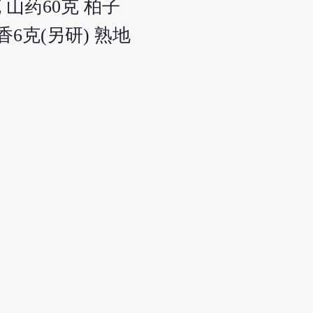
克 山药60克 柏子
麝香6克(另研) 熟地