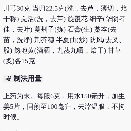
川芎30克 当归22.5克(洗，去芦，薄切，焙
干称) 羌活(洗，去芦) 旋覆花 细辛(华阴者
佳，去叶) 蔓荆子(拣) 石膏(生) 藁本(去
苗，洗净) 荆芥穗 半夏曲(炒) 防风(去叉、
股) 熟地黄(酒洒，九蒸九晒，焙干) 甘草
(炙)各15克
bubble_chart
制法用量
上药为末。每服6克，用水150毫升，加生
姜5片，同煎至100毫升，去滓温服，不拘
时候。