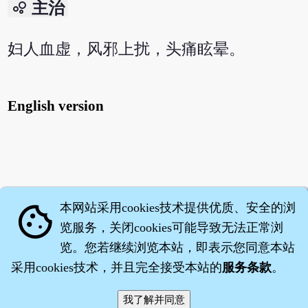
bubble_chart
主治
妇人血虚，风邪上扰，头痛眩晕。
English version
本网站采用cookies技术提供优质、安全的浏
cookie
览服务，关闭cookies可能导致无法正常浏
览。您若继续浏览本站，即表示您同意本站
采用cookies技术，并且完全接受本站的
服务条款
。
智橐·
医砭
·
沈药子
©2008～2026