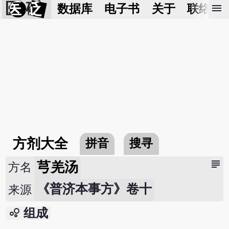
医 砭
menu
数据库
电子书
关于
联络我
方剂大全
拼音
搜寻
subject
芎羌汤
方名
《普济本事方》卷十
来源
bubble_chart
组成