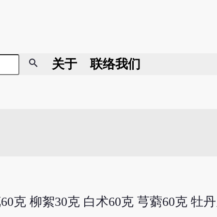
search
关于
联络我们
0克 柳絮30克 白术60克 芎藭60克 牡丹