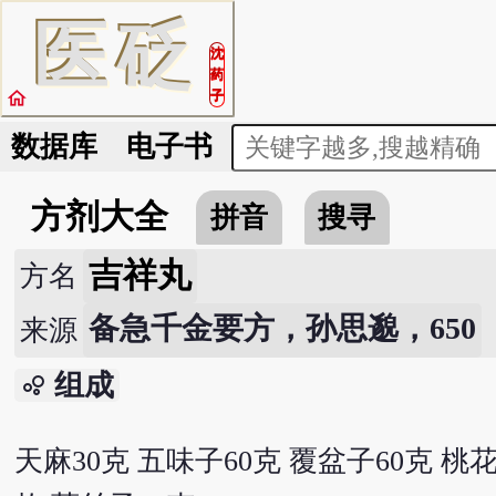
医
砭
沈
药
home
子
数据库
电子书
方剂大全
拼音
搜寻
吉祥丸
方名
备急千金要方，孙思邈，650
来源
组成
bubble_chart
天麻30克 五味子60克 覆盆子60克 桃花6