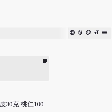
language
bug_report
color_lens
format_size
menu
subject
皮30克 桃仁100