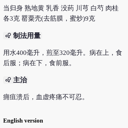
当归身 熟地黄 乳香 没药 川芎 白芍 肉桂
各3克 罂粟壳(去筋膜，蜜炒)9克
bubble_chart
制法用量
用水400毫升，煎至320毫升。病在上，食
后服；病在下，食前服。
bubble_chart
主治
痈疽溃后，血虚疼痛不可忍。
English version