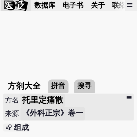
医 砭
menu
数据库
电子书
关于
联络我
方剂大全
拼音
搜寻
subject
托里定痛散
方名
《外科正宗》卷一
来源
bubble_chart
组成