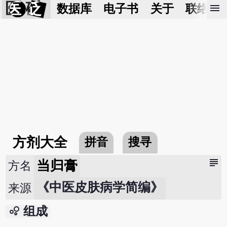
医 砭
menu
数据库
电子书
关于
联络我
方剂大全
拼音
搜寻
subject
当归膏
方名
《中医皮肤病学简编》
来源
bubble_chart
组成