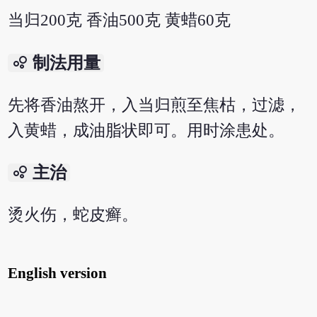
当归200克 香油500克 黄蜡60克
bubble_chart
制法用量
先将香油熬开，入当归煎至焦枯，过滤，
入黄蜡，成油脂状即可。用时涂患处。
bubble_chart
主治
烫火伤，蛇皮癣。
English version