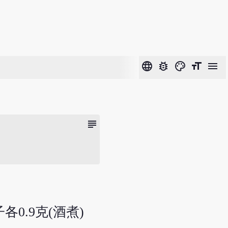
language
bug_report
color_lens
format_size
menu
subject
各0.9克(酒煮)