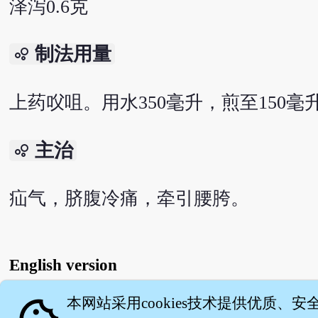
泽泻0.6克
制法用量
bubble_chart
上药㕮咀。用水350毫升，煎至150
主治
bubble_chart
疝气，脐腹冷痛，牵引腰胯。
English version
本网站采用cookies技术提供优质、安