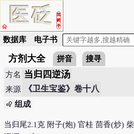
医
砭
沈
药
home
子
数据库
电子书
方剂大全
拼音
搜寻
当归四逆汤
方名
《卫生宝鉴》卷十八
来源
组成
bubble_chart
当归尾2.1克 附子(炮) 官桂 茴香(炒) 