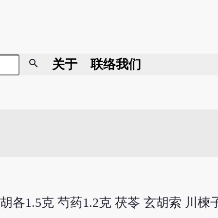
search
关于
联络我们
柴胡各1.5克 芍药1.2克 茯苓 玄胡索 川楝子