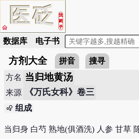
医
砭
沈
药
home
子
数据库
电子书
方剂大全
拼音
搜寻
当归地黄汤
方名
《万氏女科》卷三
来源
组成
bubble_chart
当归身 白芍 熟地(俱酒洗) 人参 甘草 