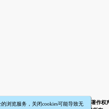
于
联络我们
服务条款
隐私权条款
著作权
|
|
|
|
全的浏览服务，关闭cookies可能导致无