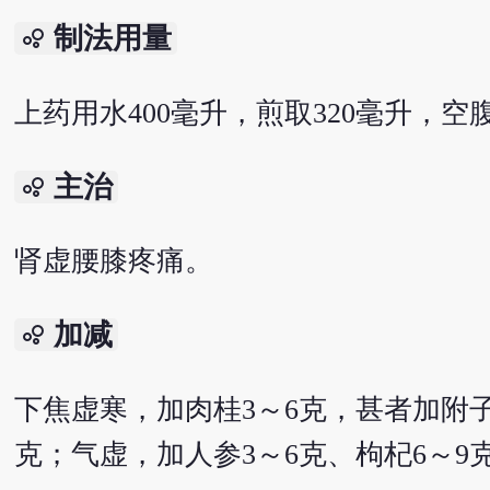
制法用量
bubble_chart
上药用水400毫升，煎取320毫升，空
主治
bubble_chart
肾虚腰膝疼痛。
加减
bubble_chart
下焦虚寒，加肉桂3～6克，甚者加附
克；气虚，加人参3～6克、枸杞6～9