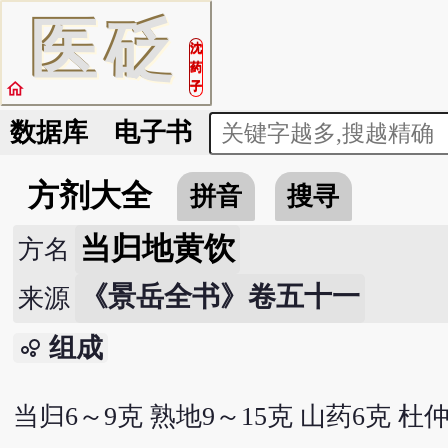
医
砭
沈
药
home
子
数据库
电子书
方剂大全
拼音
搜寻
当归地黄饮
方名
《景岳全书》卷五十一
来源
组成
bubble_chart
当归6～9克 熟地9～15克 山药6克 杜仲