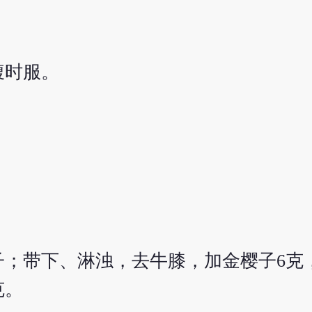
腹时服。
子；带下、淋浊，去牛膝，加金樱子6克
克。