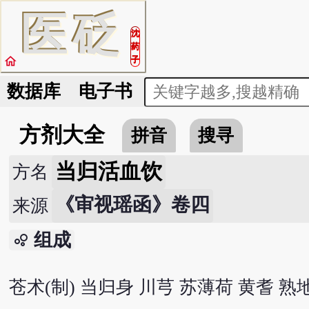
医
砭
沈
药
home
子
数据库
电子书
方剂大全
拼音
搜寻
当归活血饮
方名
《审视瑶函》卷四
来源
组成
bubble_chart
苍术(制) 当归身 川芎 苏薄荷 黄耆 