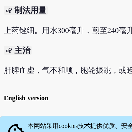
制法用量
bubble_chart
上药锉细。用水300毫升，煎至240
主治
bubble_chart
肝脾血虚，气不和顺，胞轮振跳，或
English version
关
本网站采用cookies技术提供优质、安