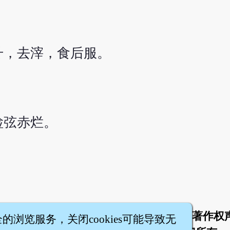
毫升，去滓，食后服。
睑弦赤烂。
于
联络我们
服务条款
隐私权条款
著作权
|
|
|
|
全的浏览服务，关闭cookies可能导致无