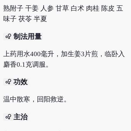
熟附子 干姜 人参 甘草 白术 肉桂 陈皮 五
味子 茯苓 半夏
bubble_chart
制法用量
上药用水400毫升，加生姜3片煎，临卧入
麝香0.1克调服。
bubble_chart
功效
温中散寒，回阳救逆。
bubble_chart
主治