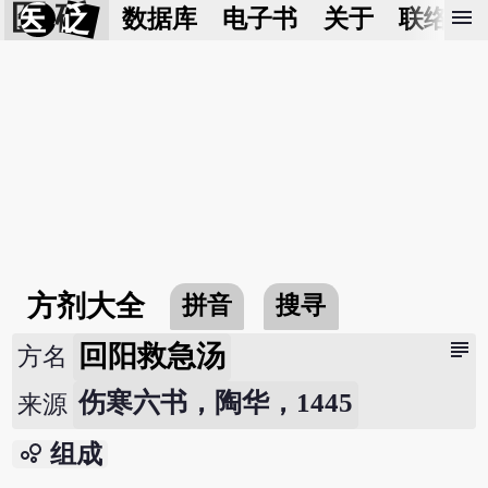
医 砭
menu
数据库
电子书
关于
联络我
方剂大全
拼音
搜寻
subject
回阳救急汤
方名
伤寒六书，陶华，1445
来源
bubble_chart
组成