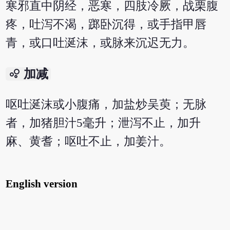
寒邪直中阴经，恶寒，四肢冷厥，战栗腹
疼，吐泻不渴，踯卧沉得，或手指甲唇
青，或口吐涎沫，或脉来沉迟无力。
bubble_chart
加减
呕吐涎沫或小腹痛，加盐炒吴萸；无脉
者，加猪胆汁5毫升；泄泻不止，加升
麻、黄耆；呕吐不止，加姜汁。
English version