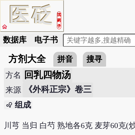
医
砭
沈
药
home
子
数据库
电子书
方剂大全
拼音
搜寻
回乳四物汤
方名
《外科正宗》卷三
来源
组成
bubble_chart
川芎 当归 白芍 熟地各6克 麦芽60克(