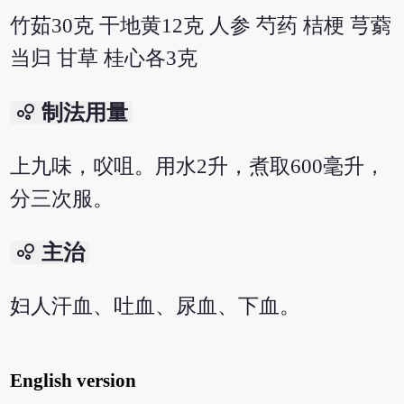
竹茹30克 干地黄12克 人参 芍药 桔梗 芎藭
当归 甘草 桂心各3克
bubble_chart
制法用量
上九味，㕮咀。用水2升，煮取600毫升，
分三次服。
bubble_chart
主治
妇人汗血、吐血、尿血、下血。
English version