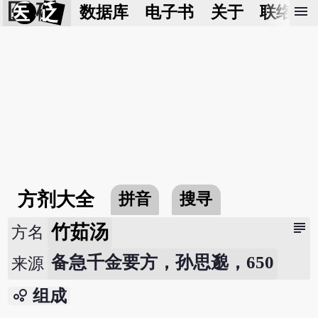
医 砭
menu
数据库
电子书
关于
联络我
方剂大全
拼音
搜寻
subject
竹茹汤
方名
备急千金要方，孙思邈，650
来源
bubble_chart
组成