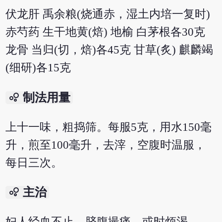
伏龙肝 禹余粮(烧通赤，湿土内培一复时)
赤芍药 生干地黄(焙) 地榆 白茅根各30克
龙骨 当归(切，焙)各45克 甘草(炙) 麒麟竭
(细研)各15克
bubble_chart
制法用量
上十一味，粗捣筛。每服5克，用水150毫
升，煎至100毫升，去滓，空腹时温服，
每日三次。
bubble_chart
主治
妇人经血不止，脐腹撮痛，或时烦渴。