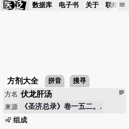
医 砭
menu
数据库
电子书
关于
联络我
方剂大全
拼音
搜寻
subject
伏龙肝汤
方名
《圣济总录》卷一五二。.
来源
bubble_chart
组成