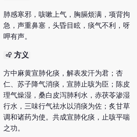
肺感寒邪，咳嗽上气，胸膈烦满，项背拘
急，声重鼻塞，头昏目眩，痰气不利，呀
呷有声。
bubble_chart
方义
方中麻黄宣肺化痰，解表发汗为君；杏
仁、苏子降气消痰，宣肺止咳为臣；陈皮
理气燥湿，桑白皮泻肺利水，赤茯苓渗湿
行水，三味行气祛水以消痰为佐；炙甘草
调和诸药为使。共成宣肺化痰，止咳平喘
之功。