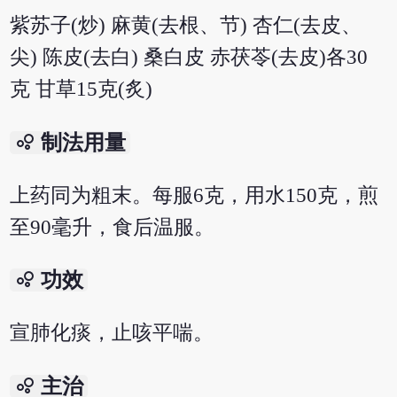
紫苏子(炒) 麻黄(去根、节) 杏仁(去皮、
尖) 陈皮(去白) 桑白皮 赤茯苓(去皮)各30
克 甘草15克(炙)
bubble_chart
制法用量
上药同为粗末。每服6克，用水150克，煎
至90毫升，食后温服。
bubble_chart
功效
宣肺化痰，止咳平喘。
bubble_chart
主治