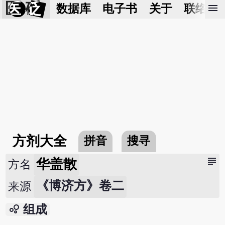
医 砭
menu
数据库
电子书
关于
联络我
方剂大全
拼音
搜寻
subject
华盖散
方名
《博济方》卷二
来源
bubble_chart
组成