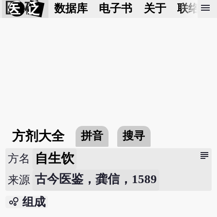
医 砭
menu
数据库
电子书
关于
联络我
方剂大全
拼音
搜寻
subject
自生饮
方名
古今医鉴，龚信，1589
来源
bubble_chart
组成