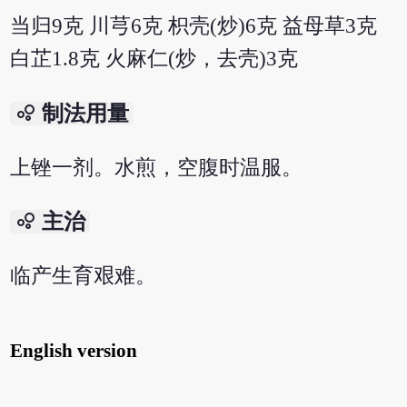
当归9克 川芎6克 枳壳(炒)6克 益母草3克
白芷1.8克 火麻仁(炒，去壳)3克
bubble_chart
制法用量
上锉一剂。水煎，空腹时温服。
bubble_chart
主治
临产生育艰难。
English version