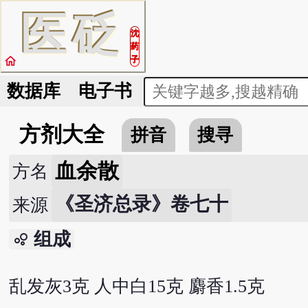
医
砭
沈
药
home
子
数据库
电子书
方剂大全
拼音
搜寻
血余散
方名
《圣济总录》卷七十
来源
组成
bubble_chart
乱发灰3克 人中白15克 麝香1.5克