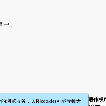
鼻中。
于
联络我们
服务条款
隐私权条款
著作权
|
|
|
|
全的浏览服务，关闭cookies可能导致无