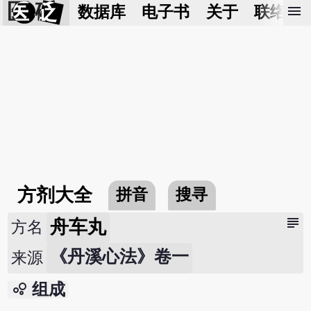
医 砭
menu
数据库
电子书
关于
联络我
方剂大全
拼音
搜寻
subject
舟车丸
方名
《丹溪心法》卷一
来源
bubble_chart
组成