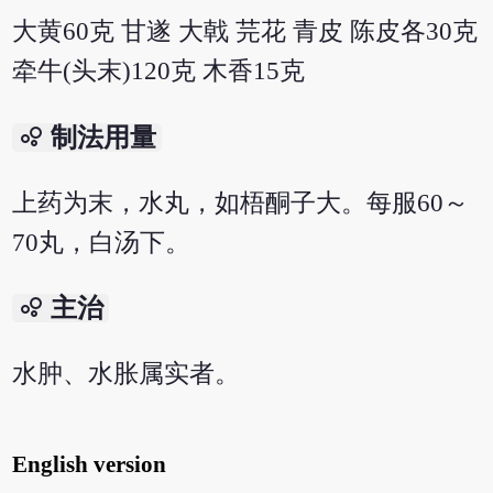
大黄60克 甘遂 大戟 芫花 青皮 陈皮各30克
牵牛(头末)120克 木香15克
bubble_chart
制法用量
上药为末，水丸，如梧酮子大。每服60～
70丸，白汤下。
bubble_chart
主治
水肿、水胀属实者。
English version