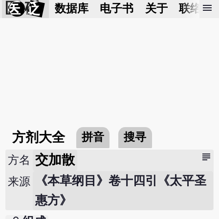
医 砭
menu
数据库
电子书
关于
联络我
方剂大全
拼音
搜寻
subject
交加散
方名
《本草纲目》卷十四引《太平圣
来源
惠方》