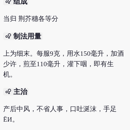
bubble_chart
组成
当归 荆芥穗各等分
bubble_chart
制法用量
上为细末。每服9克，用水150毫升，加酒
少许，煎至110毫升，灌下咽，即有生
机。
bubble_chart
主治
产后中风，不省人事，口吐涎沫，手足
ЁИ。