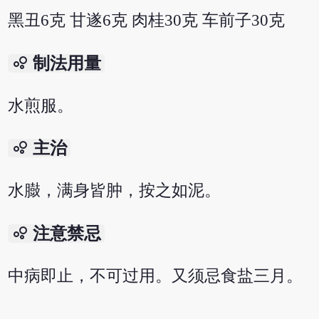
黑丑6克 甘遂6克 肉桂30克 车前子30克
bubble_chart
制法用量
水煎服。
bubble_chart
主治
水臌，满身皆肿，按之如泥。
bubble_chart
注意禁忌
中病即止，不可过用。又须忌食盐三月。