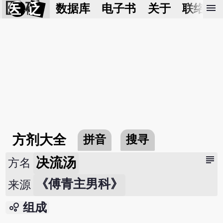
医 砭
menu
数据库
电子书
关于
联络我
方剂大全
拼音
搜寻
subject
决流汤
方名
《傅青主男科》
来源
bubble_chart
组成