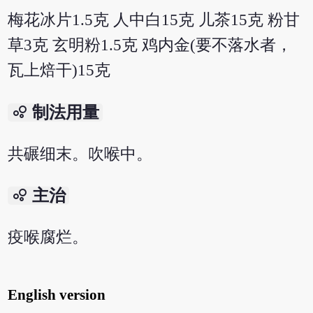
梅花冰片1.5克 人中白15克 儿茶15克 粉甘
草3克 玄明粉1.5克 鸡内金(要不落水者，
瓦上焙干)15克
bubble_chart
制法用量
共碾细末。吹喉中。
bubble_chart
主治
疫喉腐烂。
English version