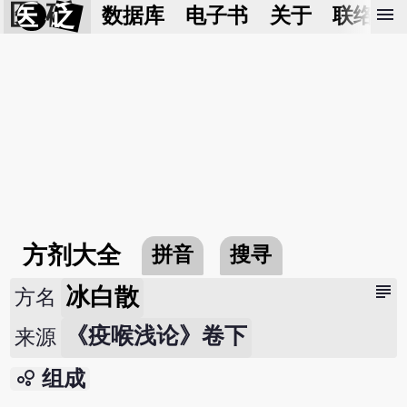
医 砭
menu
数据库
电子书
关于
联络我
方剂大全
拼音
搜寻
subject
冰白散
方名
《疫喉浅论》卷下
来源
bubble_chart
组成