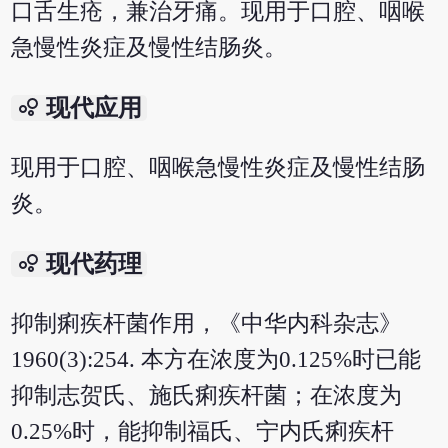
口舌生疮，兼治牙痛。现用于口腔、咽喉
急慢性炎症及慢性结肠炎。
bubble_chart
现代应用
现用于口腔、咽喉急慢性炎症及慢性结肠
炎。
bubble_chart
现代药理
抑制痢疾杆菌作用，《中华内科杂志》
1960(3):254. 本方在浓度为0.125%时已能
抑制志贺氏、施氏痢疾杆菌；在浓度为
0.25%时，能抑制福氏、宁内氏痢疾杆