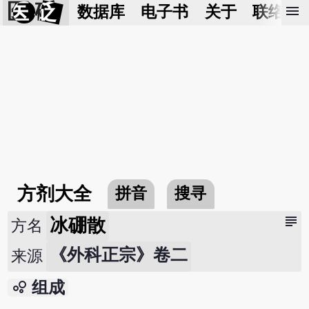
医 砭
menu
数据库
电子书
关于
联络我
方剂大全
拼音
搜寻
subject
冰硼散
方名
《外科正宗》卷二
来源
bubble_chart
组成