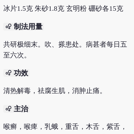
冰片1.5克 朱砂1.8克 玄明粉 硼砂各15克
bubble_chart
制法用量
共研极细末。吹、搽患处。病甚者每日五
至六次。
bubble_chart
功效
清热解毒，祛腐生肌，消肿止痛。
bubble_chart
主治
喉癣，喉痺，乳蛾，重舌，木舌，紫舌，