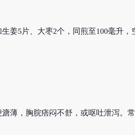
加生姜5片、大枣2个，同煎至100毫升
便溏薄，胸脘痞闷不舒，或呕吐泄泻。