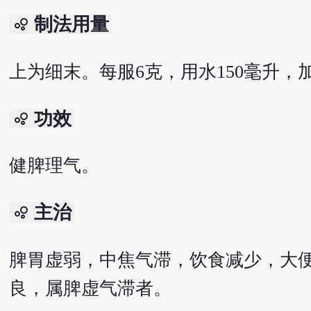
制法用量
bubble_chart
上为细末。每服6克，用水150毫升，
功效
bubble_chart
健脾理气。
主治
bubble_chart
脾胃虚弱，中焦气滞，饮食减少，大
良，属脾虚气滞者。