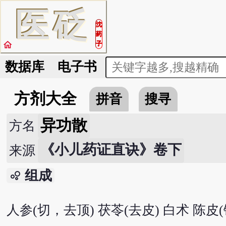
医
砭
沈
药
home
子
数据库
电子书
方剂大全
拼音
搜寻
异功散
方名
《小儿药证直诀》卷下
来源
组成
bubble_chart
人参(切，去顶) 茯苓(去皮) 白术 陈皮