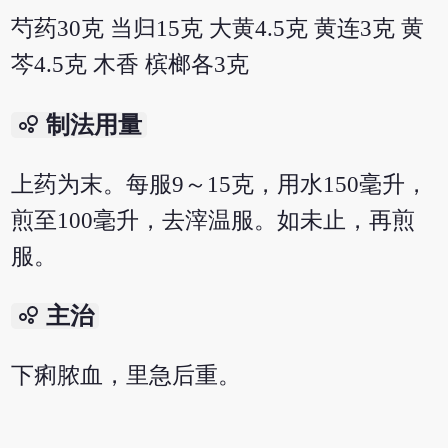
芍药30克 当归15克 大黄4.5克 黄连3克 黄
芩4.5克 木香 槟榔各3克
bubble_chart
制法用量
上药为末。每服9～15克，用水150毫升，
煎至100毫升，去滓温服。如未止，再煎
服。
bubble_chart
主治
下痢脓血，里急后重。