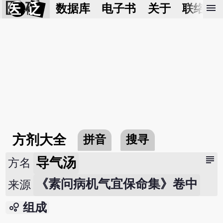
医 砭
menu
数据库
电子书
关于
联络我
方剂大全
拼音
搜寻
subject
导气汤
方名
《素问病机气宜保命集》卷中
来源
bubble_chart
组成