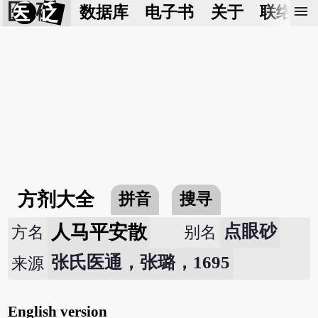
医 砭
menu
数据库
电子书
关于
联络我
方剂大全
拼音
搜寻
人马平安散
点眼砂
方名
别名
张氏医通，张璐，1695
来源
English version