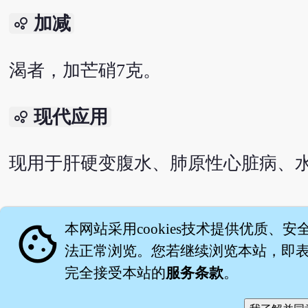
加减
bubble_chart
渴者，加芒硝7克。
现代应用
bubble_chart
现用于肝硬变腹水、肺原性心脏病、
English version
cookie
本网站采用cookies技术提供优质、安
法正常浏览。您若继续浏览本站，即表示
完全接受本站的
服务条款
。
关