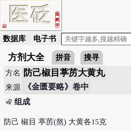
医
砭
沈
药
home
子
数据库
电子书
方剂大全
拼音
搜寻
防己椒目葶苈大黄丸
方名
《金匮要略》卷中
来源
组成
bubble_chart
防己 椒目 葶苈(熬) 大黄各15克