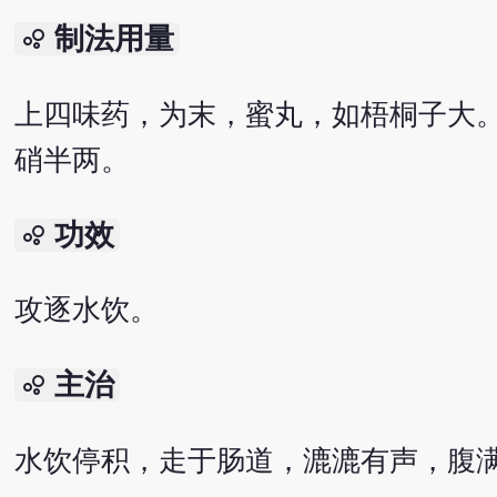
制法用量
bubble_chart
上四味药，为末，蜜丸，如梧桐子大
硝半两。
功效
bubble_chart
攻逐水饮。
主治
bubble_chart
水饮停积，走于肠道，漉漉有声，腹