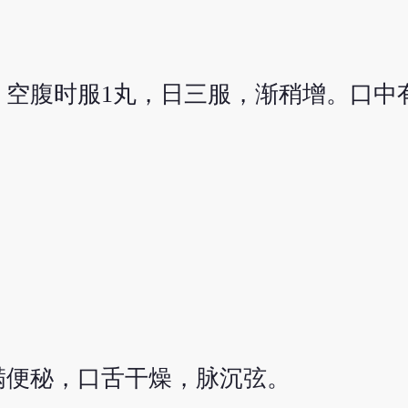
。空腹时服1丸，日三服，渐稍增。口中
满便秘，口舌干燥，脉沉弦。