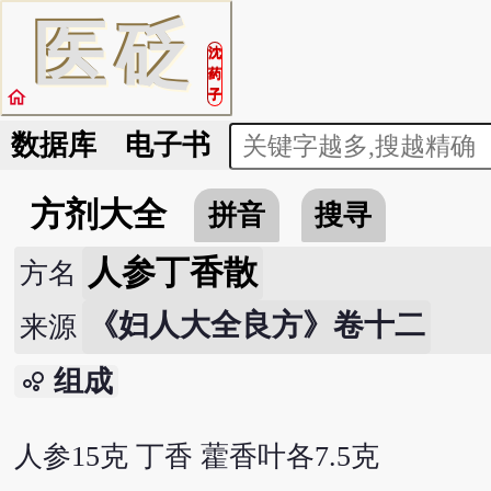
医
砭
沈
药
home
子
数据库
电子书
方剂大全
拼音
搜寻
人参丁香散
方名
《妇人大全良方》卷十二
来源
组成
bubble_chart
人参15克 丁香 藿香叶各7.5克