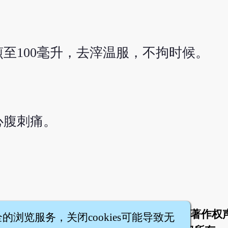
煎至100毫升，去滓温服，不拘时候。
心腹刺痛。
于
联络我们
服务条款
隐私权条款
著作权
|
|
|
|
全的浏览服务，关闭cookies可能导致无