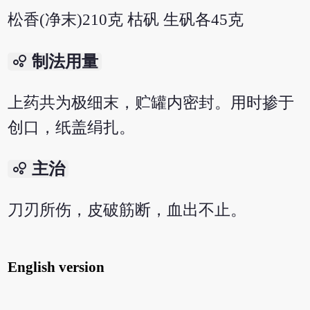
松香(净末)210克 枯矾 生矾各45克
bubble_chart
制法用量
上药共为极细末，贮罐内密封。用时掺于
创口，纸盖绢扎。
bubble_chart
主治
刀刃所伤，皮破筋断，血出不止。
English version