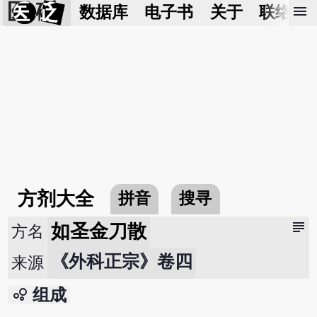
医 砭
menu
数据库
电子书
关于
联络我
方剂大全
拼音
搜寻
subject
如圣金刀散
方名
《外科正宗》卷四
来源
bubble_chart
组成