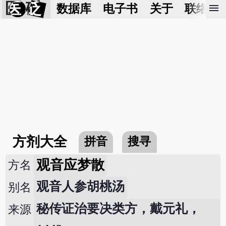
医 砭
menu
数据库
电子书
关于
联络我
方剂大全
拼音
搜寻
观音应梦散
方名
观音人参胡桃汤
别名
秘传证治要决类方，戴元礼，
来源