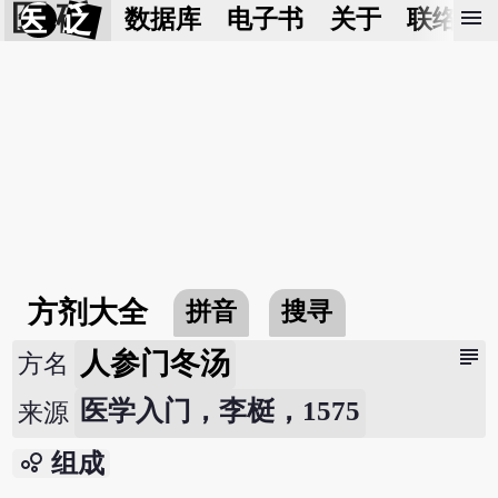
医 砭
menu
数据库
电子书
关于
联络我
方剂大全
拼音
搜寻
subject
人参门冬汤
方名
医学入门，李梃，1575
来源
bubble_chart
组成