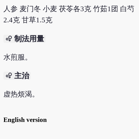
人参 麦门冬 小麦 茯苓各3克 竹茹1团 白芍
2.4克 甘草1.5克
bubble_chart
制法用量
水煎服。
bubble_chart
主治
虚热烦渴。
English version