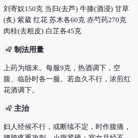
刘寄奴150克 当归(去芦) 牛膝(酒浸) 甘草
(炙) 紫葳 红花 苏木各60克 赤芍药270克
肉桂(去粗皮) 白芷各45克
bubble_chart
制法用量
上药为细末。每服9克，热酒调下，空
腹、临卧时各一服。若血久不行，浓煎红
花酒调下。
bubble_chart
主治
妇人经候不行，或断续不定，时作腹痛，
腰胯疼重攻刺，小腹紧硬；室女月经不