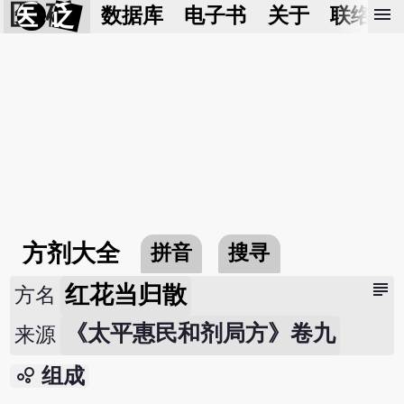
医 砭
menu
数据库
电子书
关于
联络我
方剂大全
拼音
搜寻
subject
红花当归散
方名
《太平惠民和剂局方》卷九
来源
bubble_chart
组成