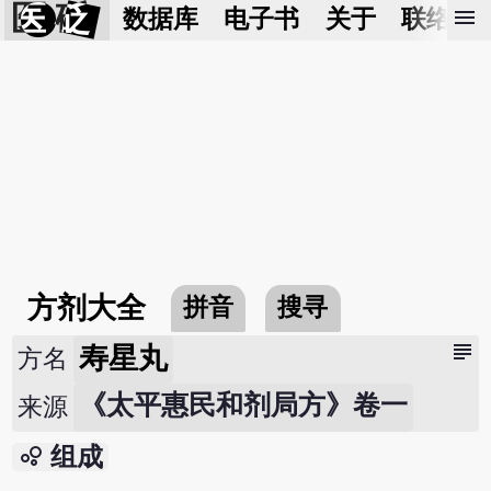
医 砭
menu
数据库
电子书
关于
联络我
方剂大全
拼音
搜寻
subject
寿星丸
方名
《太平惠民和剂局方》卷一
来源
bubble_chart
组成