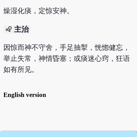
燥湿化痰，定惊安神。
bubble_chart
主治
因惊而神不守舍，手足抽掣，恍惚健忘，
举止失常，神情昏塞；或痰迷心窍，狂语
如有所见。
English version