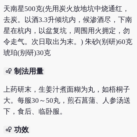
天南星500克(先用炭火放地坑中烧通红，
去炭。以酒3.3升倾坑内，候渗酒尽，下南
星在杭内，以盆复坑，周围用火拥定，勿
令走气。次日取出为末。) 朱砂(别研)60克
琥珀(别研)30克
bubble_chart
制法用量
上药研末，生姜汁煮面糊为丸，如梧桐子
大。每服30～50丸，煎石菖蒲、人参汤送
下，食后、临卧服。
bubble_chart
功效