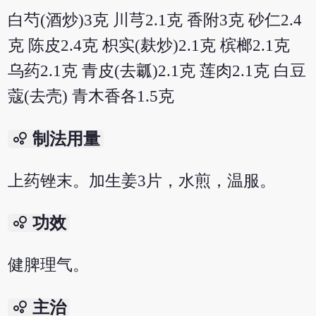
白芍(酒炒)3克 川芎2.1克 香附3克 砂仁2.4
克 陈皮2.4克 枳实(麸炒)2.1克 槟榔2.1克
乌药2.1克 青皮(去瓤)2.1克 莲肉2.1克 白豆
蔻(去壳) 青木香各1.5克
bubble_chart
制法用量
上药锉末。加生姜3片，水煎，温服。
bubble_chart
功效
健脾理气。
bubble_chart
主治