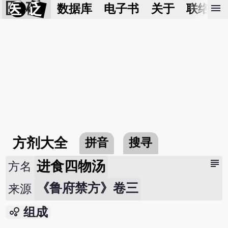
医 砭
menu
数据库
电子书
关于
联络我
方剂大全
拼音
搜寻
subject
进食四物汤
方名
《鲁府禁方》卷三
来源
bubble_chart
组成