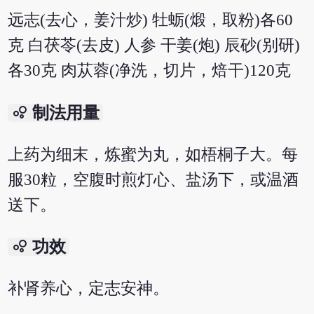
远志(去心，姜汁炒) 牡蛎(煅，取粉)各60
克 白茯苓(去皮) 人参 干姜(炮) 辰砂(别研)
各30克 肉苁蓉(净洗，切片，焙干)120克
bubble_chart
制法用量
上药为细末，炼蜜为丸，如梧桐子大。每
服30粒，空腹时煎灯心、盐汤下，或温酒
送下。
bubble_chart
功效
补肾养心，定志安神。