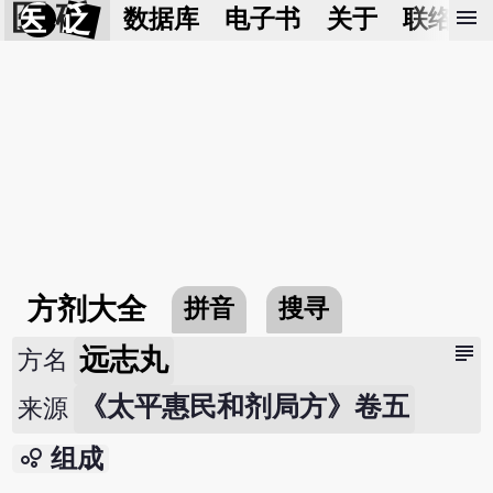
医 砭
menu
数据库
电子书
关于
联络我
方剂大全
拼音
搜寻
subject
远志丸
方名
《太平惠民和剂局方》卷五
来源
bubble_chart
组成