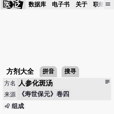
医 砭
menu
数据库
电子书
关于
联络我
方剂大全
拼音
搜寻
subject
人参化斑汤
方名
《寿世保元》卷四
来源
bubble_chart
组成