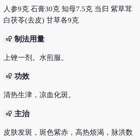
人参9克 石膏30克 知母7.5克 当归 紫草茸
白茯苓(去皮) 甘草各9克
bubble_chart
制法用量
上锉一剂。水煎服。
bubble_chart
功效
清热生津，凉血化斑。
bubble_chart
主治
皮肤发斑，斑色紫赤，高热烦渴，脉洪数