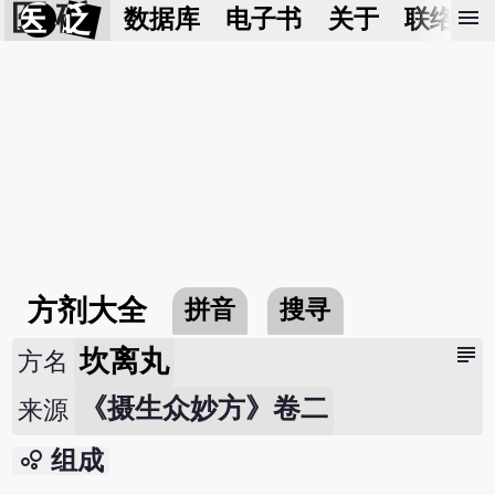
医 砭
menu
数据库
电子书
关于
联络我
方剂大全
拼音
搜寻
subject
坎离丸
方名
《摄生众妙方》卷二
来源
bubble_chart
组成