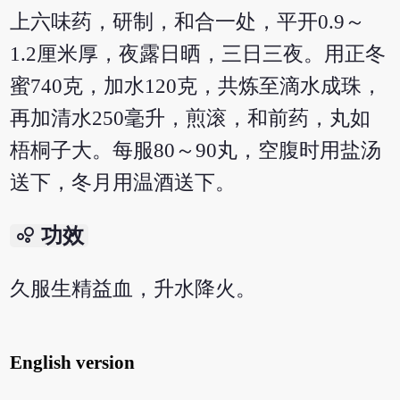
上六味药，研制，和合一处，平开0.9～
1.2厘米厚，夜露日晒，三日三夜。用正冬
蜜740克，加水120克，共炼至滴水成珠，
再加清水250毫升，煎滚，和前药，丸如
梧桐子大。每服80～90丸，空腹时用盐汤
送下，冬月用温酒送下。
bubble_chart
功效
久服生精益血，升水降火。
English version