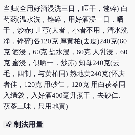
当归(全用好酒浸洗三日，晒干，锉碎) 白
芍药(温水洗，锉碎，用好酒浸一日，晒
干，炒赤) 川芎(大者，小者不用，清水洗
净，锉碎)各120克 厚黄柏(去皮)240克(60
克 酒浸，60克 盐水浸，60克 人乳浸，60
克 蜜浸，俱晒干，炒赤) 知母240克(去
毛，四制，与黄柏同) 熟地黄240克(怀庆
者佳，120克 用砂仁，120克 用白茯苓同
入绢袋，入好酒400毫升煮干，去砂仁、
茯苓二味，只用地黄)
bubble_chart
制法用量