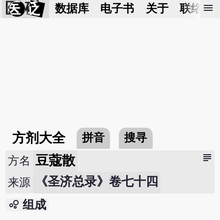
医 砭
menu
数据库
电子书
关于
联络我
方剂大全
拼音
搜寻
subject
豆蔻散
方名
《圣济总录》卷七十四
来源
bubble_chart
组成