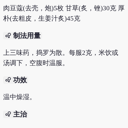
肉豆蔻(去壳，炮)5枚 甘草(炙，锉)30克 厚
朴(去粗皮，生姜汁炙)45克
bubble_chart
制法用量
上三味药，捣罗为散。每服2克，米饮或
汤调下，空腹时温服。
bubble_chart
功效
温中燥湿。
bubble_chart
主治