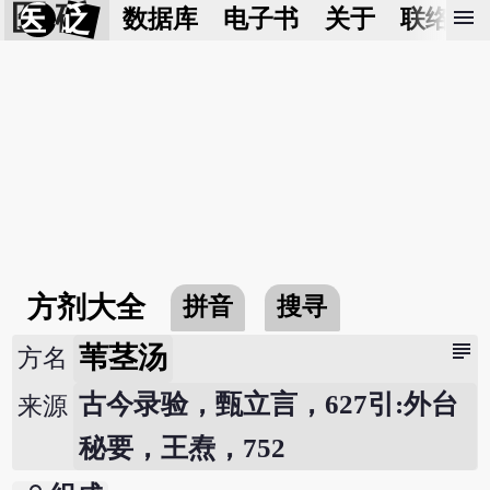
医 砭
menu
数据库
电子书
关于
联络我
方剂大全
拼音
搜寻
subject
苇茎汤
方名
古今录验，甄立言，627引:外台
来源
秘要，王焘，752