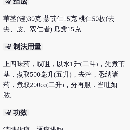
bubble_chart
组成
苇茎(锉)30克 薏苡仁15克 桃仁50枚(去
尖、皮、双仁者) 瓜瓣15克
bubble_chart
制法用量
上四味药，㕮咀，以水1升(二斗)，先煮苇
茎，煮取500毫升(五升)，去滓，悉纳诸
药，煮取200cc(二升)，分再服，当吐如
脓。
bubble_chart
功效
清肺化痰，逐瘀排脓。