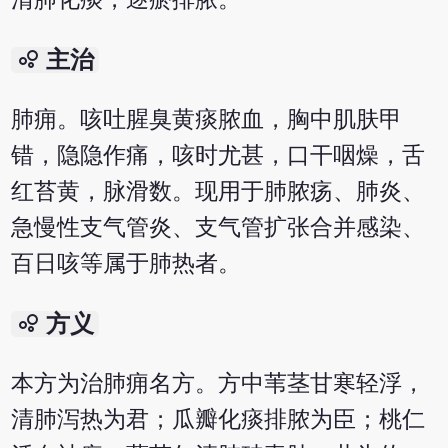
bubble_chart
主治
肺痈。咳吐腥臭黄痰脓血，胸中肌肤甲
错，隐隐作痛，咳时尤甚，口干咽燥，舌
红苔黄，脉滑数。现用于肺脓疡、肺炎、
急慢性支气管炎、支气管扩张合并感染、
百日咳等属于肺热者。
bubble_chart
方义
本方为治肺痈名方。方中苇茎甘寒轻浮，
清肺泻热为君；瓜瓣化痰排脓为臣；桃仁